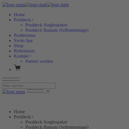
Skip
to
Home
the
Pooldeck
content
Pooldeck Sorglospaket
Pooldeck Bausatz (Selbstmontage)
Poolterrasse
Swim Spa
Shop
Referenzen
Kontakt
Partner werden
Home
Pooldeck
Pooldeck Sorglospaket
Pooldeck Bausatz (Selbstmontage)