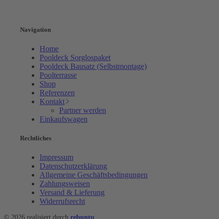
Instagram
Navigation
Home
Pooldeck Sorglospaket
Pooldeck Bausatz (Selbstmontage)
Poolterrasse
Shop
Referenzen
Kontakt
Partner werden
Einkaufswagen
Rechtliches
Impressum
Datenschutzerklärung
Allgemeine Geschäftsbedingungen
Zahlungsweisen
Versand & Lieferung
Widerrufsrecht
© 2026 realisiert durch
rebuntu