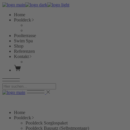
Skip
to
Home
the
Pooldeck
content
Pooldeck Sorglospaket
Pooldeck Bausatz (Selbstmontage)
Poolterrasse
Swim Spa
Shop
Referenzen
Kontakt
Partner werden
Home
Pooldeck
Pooldeck Sorglospaket
Pooldeck Bausatz (Selbstmontage)