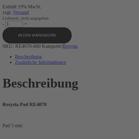
Enthält 19% MwSt.
zzgl.
Versand
Lieferzeit: nicht angegeben
Resysta
-
+
Pad
RE4070
IN DEN WARENKORB
-
5mm
SKU:
RE4070-000
Kategorie:
Resysta
quantity
Beschreibung
Zusätzliche Informationen
Beschreibung
Resysta Pad RE4070
Pad 5 mm