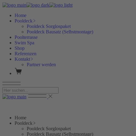
Skip
to
Home
the
Pooldeck
content
Pooldeck Sorglospaket
Pooldeck Bausatz (Selbstmontage)
Poolterrasse
Swim Spa
Shop
Referenzen
Kontakt
Partner werden
Home
Pooldeck
Pooldeck Sorglospaket
Pooldeck Bausatz (Selbstmontage)